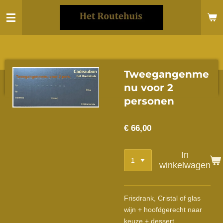
Ga
direct
naar
de
hoofdinhoud
Tweegangenme
nu voor 2
personen
€ 66,00
In
winkelwagen
Frisdrank, Cristal of glas
wijn + hoofdgerecht naar
keuze + dessert