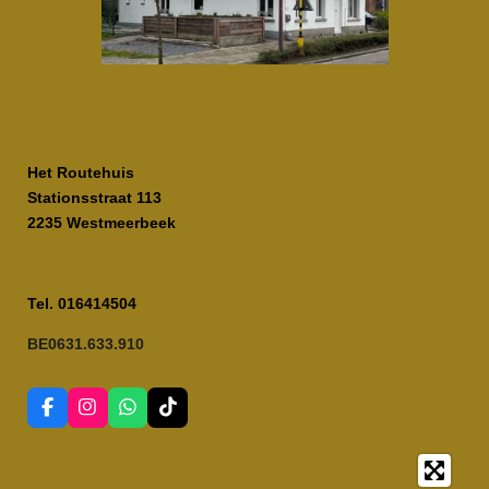
Het Routehuis
Stationsstraat 113
2235 Westmeerbeek
Tel. 016414504
BE0631.633.910
F
I
W
T
a
n
h
i
c
s
a
k
e
t
t
T
b
a
s
o