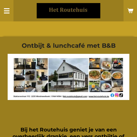
Ga
direct
naar
de
hoofdinhoud
Ontbijt & lunchcafé met B&B
Bij het Routehuis geniet je van een
overheerlijk drankje, een vers ontbijtje of