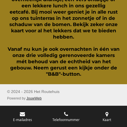
een lekkere lunch in ons gezellig
eetcafé.
Bij mooi weer geniet je in alle rust
op ons tuinterras in het zonnetje of in de
schaduw van de bomen. Bekijk zeker onze
kaart voor al het lekkers dat we te bieden
hebben.
Vanaf nu kun je ook overnachten in één van
onze drie volledig gerenoveerde kamers
mét behoud van de echtheid van het
gebouw. Neem gerust een kijkje onder de
"B&B"-button.
© 2024 - 2026 Het Routehuis
Powered by
JouwWeb
E-mailadres
Telefoonnummer
Kaart